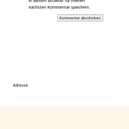
in diesem Browser für meinen
nächsten Kommentar speichern.
Kommentar abschicken
Adresse
HUMAN EXPERTS
Coaching & Consulting
Ihre Experten für das Menschliche