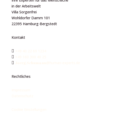
Ihre Experten für das Menschliche
in der Arbeitswelt
Villa Sorgenfrei
Wohldorfer Damm 101
22395 Hamburg-Bergstedt
Kontakt
+49 40 22 69 1234

+49 160 300 40 25

Joerg.Schumann
@human-experts.de

Rechtliches
Impressum
Datenschutz
Cookie Einstellungen