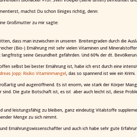
entierst, machst Du schon Einiges richtig, denn:
eine Großmutter zu mir sagte:
tritten, dass man inzwischen in unseren Breitengraden durch die Au
icher (Bio-) Ernährung mit sehr vielen Vitaminen und Mineralstoffen
 langfristig seine Gesundheit gefährden. Und 60% der dt. Bevölkerun
offen selbst bei bester Ernährung ist, habe ich erst durch eine int
dreas Jopp: Risiko Vitaminmangel
, das so spannend ist wie ein Krimi.
großartig und augenöffnend. Es ist enorm, wie stark der Körper Man
 sind. Die gute Botschaft ist, es ist aber auch leicht ist, diese Pr
d und leistungsfähig zu bleiben, ganz eindeutig Vitalstoffe supplem
chender Menge zu sich nimmt.
und Ernährungswissenschaftler und auch ich habe sehr gute Erfahr