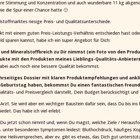
ivere Stimmung und Konzentration und auch wunderbare 11 kg abgenom
ie die Spur einer Chance hatte 🙂
stoffmarktes riesige Preis- und Qualitätsunterschiede.
ukt mit einem guten Preis-Leistungs-Verhältnis entschieden hast od
 sparen kannst, habe ich ein super Angebot für Dich:
 und Mineralstoffbreich zu Dir nimmst (ein Foto von den Produ
ukte mit den Produkten meines Lieblings-Qualitäts-Anbieters
dabei auch noch eine bessere Qualität bekommst.
 mehrseitiges Dossier mit klaren Produktempfehlungen und ankli
r Geburtstag haben, bekommst Du einen fantastischen Freunds
alitäts- und Preisvergleich darstellt, Dein Budget berücksichtigt un
Arzt. Sie wird aber ein wichtiger Baustein dafür sein, dass Du bis in
det. Das habe ich viel erlebt.
 Du jetzt schon nimmt und, wenn Du magst, welche Ziele / Herausfo
z.B. unter besonderen Symptomen leidest: Bluthochdruck, häufiges K
ne Heilsversprechen, aber ev. gibt es etwas, das Dich gut unterstüt