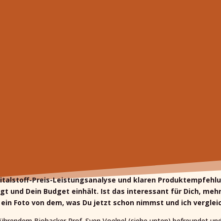
r Vitalstoff-Preis-Leistungsanalyse und klaren Produktempfehl
gt und Dein Budget einhält. Ist das interessant für Dich, me
in Foto von dem, was Du jetzt schon nimmst und ich vergleic
ührendem Biohacker Prof. Sven Voelpel (siehe unten) befreundet und 