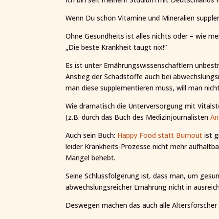
Wenn Du schon Vitamine und Mineralien supplem
Ohne Gesundheits ist alles nichts oder – wie m
„Die beste Krankheit taugt nix!“
Es ist unter Ernährungswissenschaftlern unbes
Anstieg der Schadstoffe auch bei abwechslungsre
man diese supplementieren muss, will man nicht
Wie dramatisch die Unterversorgung mit Vitalst
(z.B. durch das Buch des Medizinjournalisten
An
Auch sein Buch:
Happy Food statt Burnout
ist 
leider Krankheits-Prozesse nicht mehr aufhaltbar
Mangel behebt.
Seine Schlussfolgerung ist, dass man, um gesun
abwechslungsreicher Ernährung nicht in ausrei
Deswegen machen das auch alle Altersforscher 